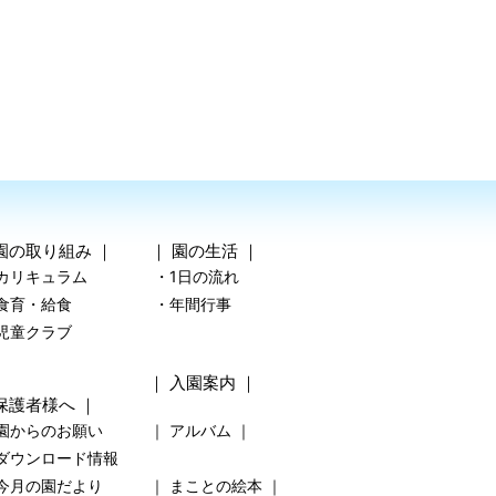
園の取り組み
｜ ｜
園の生活
｜
カリキュラム
・1日の流れ
食育・給食
・年間行事
児童クラブ
｜
入園案内
｜
保護者様へ
｜
園からのお願い
｜
アルバム
｜
ダウンロード情報
今月の園だより
｜
まことの絵本
｜