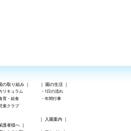
園の取り組み
｜ ｜
園の生活
｜
カリキュラム
・1日の流れ
食育・給食
・年間行事
児童クラブ
｜
入園案内
｜
保護者様へ
｜