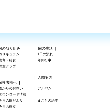
園の取り組み
｜ ｜
園の生活
｜
カリキュラム
・1日の流れ
食育・給食
・年間行事
児童クラブ
｜
入園案内
｜
保護者様へ
｜
園からのお願い
｜
アルバム
｜
ダウンロード情報
今月の園だより
｜
まことの絵本
｜
今月の献立