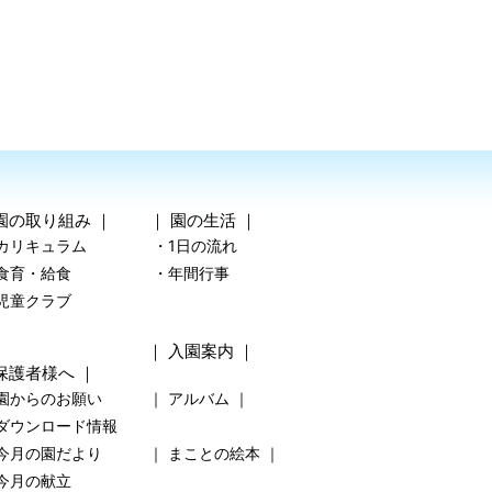
園の取り組み
｜ ｜
園の生活
｜
カリキュラム
・1日の流れ
食育・給食
・年間行事
児童クラブ
｜
入園案内
｜
保護者様へ
｜
園からのお願い
｜
アルバム
｜
ダウンロード情報
今月の園だより
｜
まことの絵本
｜
今月の献立