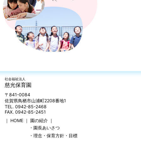
社会福祉法人
慈光保育園
〒841-0084
佐賀県鳥栖市山浦町2208番地1
TEL. 0942-85-2468
FAX. 0942-85-2451
｜
HOME
｜
園の紹介
｜
・園長あいさつ
・理念・保育方針・目標