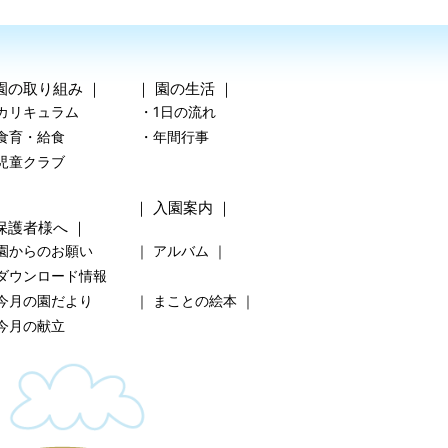
園の取り組み
｜ ｜
園の生活
｜
カリキュラム
・1日の流れ
食育・給食
・年間行事
児童クラブ
｜
入園案内
｜
保護者様へ
｜
園からのお願い
｜
アルバム
｜
ダウンロード情報
今月の園だより
｜
まことの絵本
｜
今月の献立