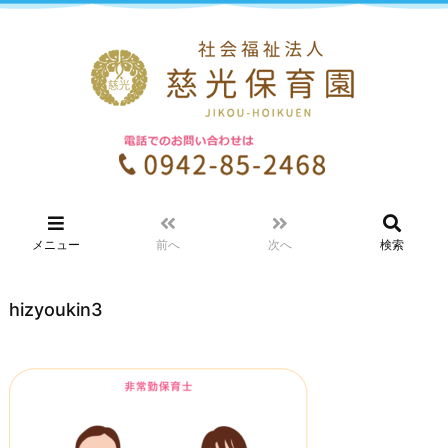
メニュー
前へ
次へ
検索
hizyoukin3