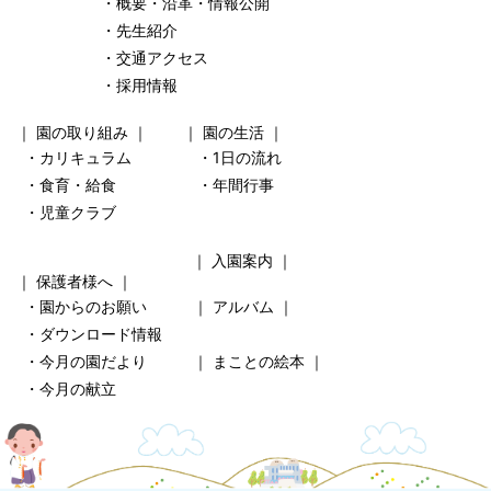
・概要・沿革・情報公開
・先生紹介
・交通アクセス
・採用情報
｜
園の取り組み
｜ ｜
園の生活
｜
・カリキュラム
・1日の流れ
・食育・給食
・年間行事
・児童クラブ
｜
入園案内
｜
｜
保護者様へ
｜
・園からのお願い
｜
アルバム
｜
・ダウンロード情報
・今月の園だより
｜
まことの絵本
｜
・今月の献立