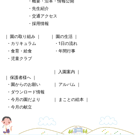
・概要・沿革・情報公開
・先生紹介
・交通アクセス
・採用情報
｜
園の取り組み
｜ ｜
園の生活
｜
・カリキュラム
・1日の流れ
・食育・給食
・年間行事
・児童クラブ
｜
入園案内
｜
｜
保護者様へ
｜
・園からのお願い
｜
アルバム
｜
・ダウンロード情報
・今月の園だより
｜
まことの絵本
｜
・今月の献立