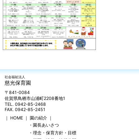
社会福祉法人
慈光保育園
〒841-0084
佐賀県鳥栖市山浦町2208番地1
TEL. 0942-85-2468
FAX. 0942-85-2451
｜
HOME
｜
園の紹介
｜
・園長あいさつ
・理念・保育方針・目標