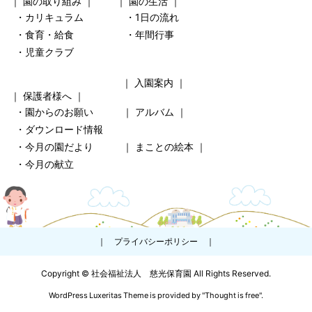
｜
園の取り組み
｜ ｜
園の生活
｜
・カリキュラム
・1日の流れ
・食育・給食
・年間行事
・児童クラブ
｜
入園案内
｜
｜
保護者様へ
｜
・園からのお願い
｜
アルバム
｜
・ダウンロード情報
・今月の園だより
｜
まことの絵本
｜
・今月の献立
｜
プライバシーポリシー
｜
Copyright ©
社会福祉法人 慈光保育園
All Rights Reserved.
WordPress Luxeritas Theme is provided by "
Thought is free
".