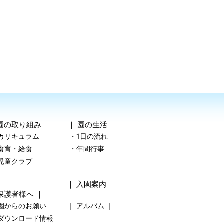
園の取り組み
｜ ｜
園の生活
｜
カリキュラム
・1日の流れ
食育・給食
・年間行事
児童クラブ
｜
入園案内
｜
保護者様へ
｜
園からのお願い
｜
アルバム
｜
ダウンロード情報